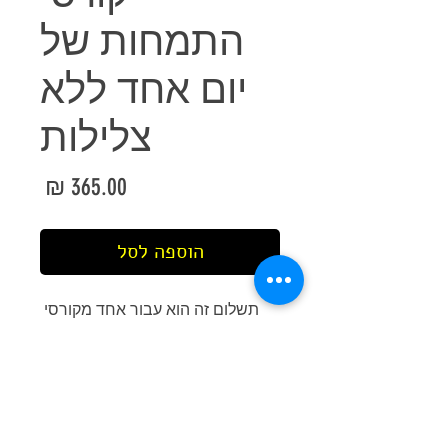
התמחות של
יום אחד ללא
צלילות
מחיר
הוספה לסל
תשלום זה הוא עבור אחד מקורסי 
ההתמחות הבאים: 1. מתמחה ציוד 
2. שימור שונית האלמוגים 3. מגיש 
חמצן חירום
What's Included