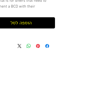
tal is for divers that need to
ent a BCD with their
nt. This rental is for 1 day.
הוספה לסל