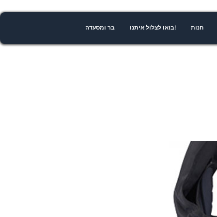
חנות
!בואו לצלול איתנו
בר ומסעדה