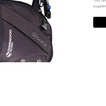
This ren
supplem
equipme