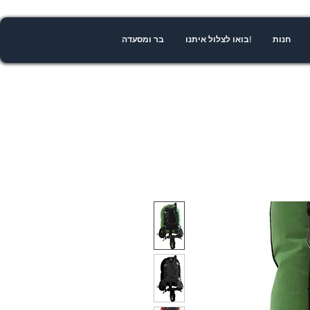
חנות
!בואו לצלול איתנו
בר ומסעדה